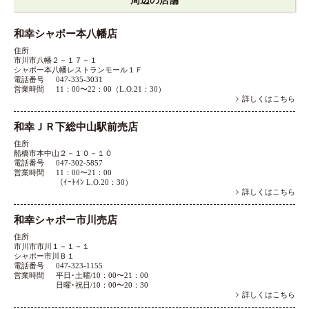
周辺の店舗
和幸シャポー本八幡店
住所
市川市八幡２－１７－１
シャポー本八幡レストランモール１Ｆ
電話番号
047-335-3031
営業時間
11：00〜22：00（L.O.21：30）
詳しくはこちら
和幸ＪＲ下総中山駅前売店
住所
船橋市本中山２－１０－１０
電話番号
047-302-5857
営業時間
11：00〜21：00
（ｲｰﾄｲﾝ L.O.20：30）
詳しくはこちら
和幸シャポー市川売店
住所
市川市市川１－１－１
シャポー市川Ｂ１
電話番号
047-323-1155
営業時間
平日･土曜/10：00〜21：00
日曜･祝日/10：00〜20：30
詳しくはこちら