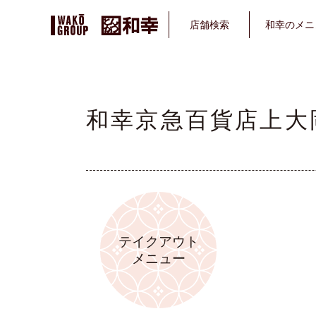
店舗
検索
和幸の
メニ
和幸京急百貨店上大
テイクアウト
メニュー