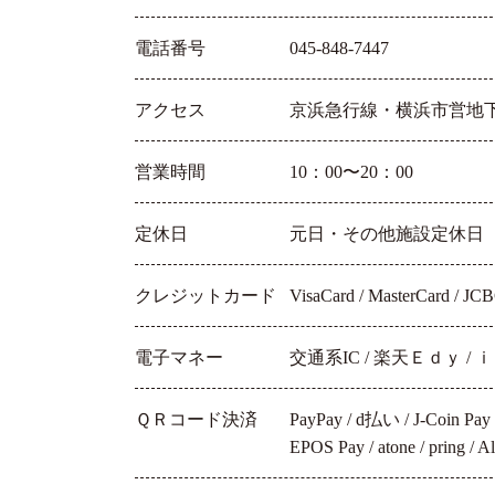
電話番号
045-848-7447
アクセス
京浜急行線・横浜市営地下
営業時間
10：00〜20：00
定休日
元日・その他施設定休日
クレジットカード
VisaCard / MasterCard / JCB
電子マネー
交通系IC / 楽天Ｅｄｙ / ｉＤ /
ＱＲコード決済
PayPay / d払い / J-Coin P
EPOS Pay / atone / pring /