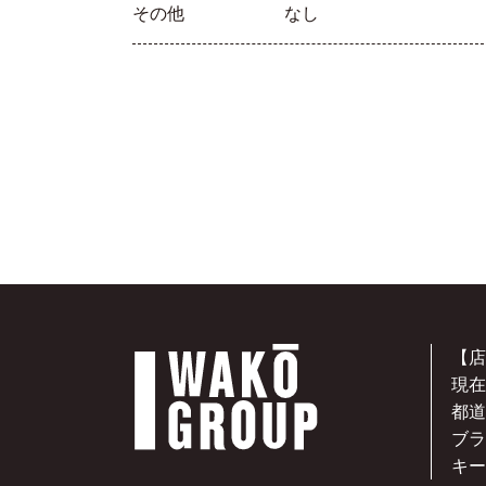
その他
なし
【店
現在
都道
ブラ
キー