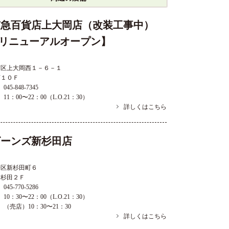
京急百貨店上大岡店（改装工事中）
10リニューアルオープン】
南区上大岡西１－６－１
店１０Ｆ
045-848-7345
11：00〜22：00（L.O.21：30）
詳しくはこちら
ビーンズ新杉田店
子区新杉田町６
新杉田２Ｆ
045-770-5286
10：30〜22：00（L.O.21：30）
（売店）10：30〜21：30
詳しくはこちら