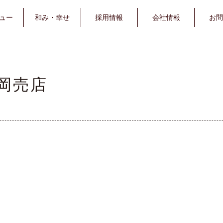
ュー
和み・
幸せ
採用
情報
会社
情報
お問
岡売店