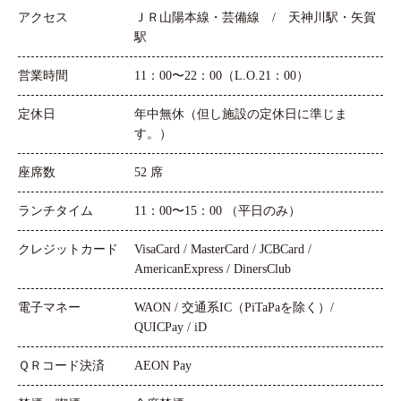
アクセス
ＪＲ山陽本線・芸備線 / 天神川駅・矢賀
駅
営業時間
11：00〜22：00（L.O.21：00）
定休日
年中無休（但し施設の定休日に準じま
す。）
座席数
52 席
ランチタイム
11：00〜15：00 （平日のみ）
クレジットカード
VisaCard / MasterCard / JCBCard /
AmericanExpress / DinersClub
電子マネー
WAON / 交通系IC（PiTaPaを除く）/
QUICPay / iD
ＱＲコード決済
AEON Pay